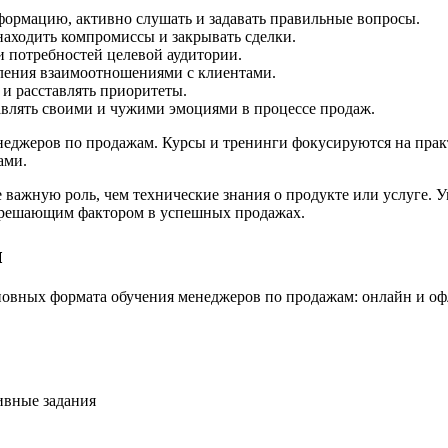
формацию, активно слушать и задавать правильные вопросы.
находить компромиссы и закрывать сделки.
и потребностей целевой аудитории.
ления взаимоотношениями с клиентами.
и расставлять приоритеты.
влять своими и чужими эмоциями в процессе продаж.
енеджеров по продажам. Курсы и тренинги фокусируются на пра
ами.
ее важную роль, чем технические знания о продукте или услуге. 
я решающим фактором в успешных продажах.
ы
новных формата обучения менеджеров по продажам: онлайн и оф
ивные задания