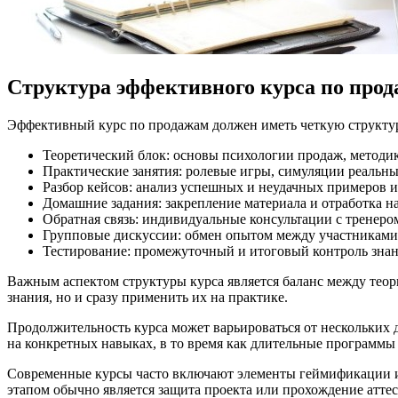
Структура эффективного курса по про
Эффективный курс по продажам должен иметь четкую структур
Теоретический блок: основы психологии продаж, методик
Практические занятия: ролевые игры, симуляции реальн
Разбор кейсов: анализ успешных и неудачных примеров и
Домашние задания: закрепление материала и отработка н
Обратная связь: индивидуальные консультации с тренеро
Групповые дискуссии: обмен опытом между участниками
Тестирование: промежуточный и итоговый контроль зна
Важным аспектом структуры курса является баланс между теор
знания, но и сразу применить их на практике.
Продолжительность курса может варьироваться от нескольких 
на конкретных навыках, в то время как длительные программы
Современные курсы часто включают элементы геймификации и
этапом обычно является защита проекта или прохождение атт