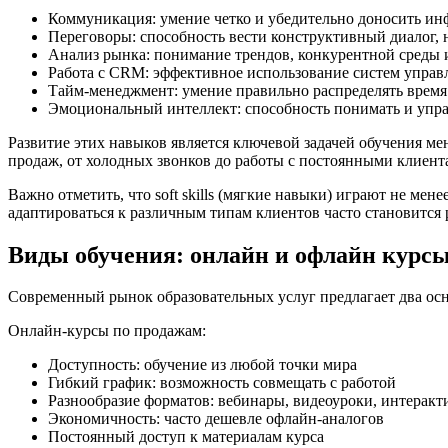
Коммуникация: умение четко и убедительно доносить ин
Переговоры: способность вести конструктивный диалог, 
Анализ рынка: понимание трендов, конкурентной среды 
Работа с CRM: эффективное использование систем управ
Тайм-менеджмент: умение правильно распределять время 
Эмоциональный интеллект: способность понимать и упра
Развитие этих навыков является ключевой задачей обучения м
продаж, от холодных звонков до работы с постоянными клиент
Важно отметить, что soft skills (мягкие навыки) играют не мен
адаптироваться к различным типам клиентов часто становитс
Виды обучения: онлайн и офлайн курс
Современный рынок образовательных услуг предлагает два ос
Онлайн-курсы по продажам:
Доступность: обучение из любой точки мира
Гибкий график: возможность совмещать с работой
Разнообразие форматов: вебинары, видеоуроки, интеракт
Экономичность: часто дешевле офлайн-аналогов
Постоянный доступ к материалам курса